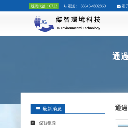
股票代號：6723
電話：
886+3-4892860
電
通過
通過
最新消息
傑智獲獎