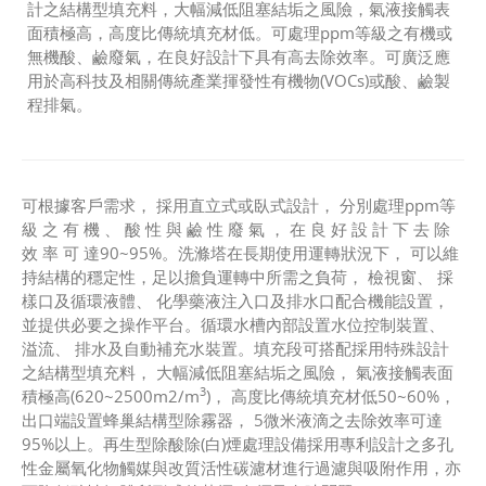
計之結構型填充料，大幅減低阻塞結垢之風險，氣液接觸表
面積極高，高度比傳統填充材低。可處理ppm等級之有機或
無機酸、鹼廢氣，在良好設計下具有高去除效率。可廣泛應
用於高科技及相關傳統產業揮發性有機物(VOCs)或酸、鹼製
程排氣。
可根據客戶需求， 採用直立式或臥式設計， 分別處理ppm等
級 之 有 機 、 酸 性 與 鹼 性 廢 氣 ， 在 良 好 設 計 下 去 除
效 率 可 達90~95%。洗滌塔在長期使用運轉狀況下， 可以維
持結構的穩定性，足以擔負運轉中所需之負荷， 檢視窗、 採
樣口及循環液體、 化學藥液注入口及排水口配合機能設置，
並提供必要之操作平台。循環水槽內部設置水位控制裝置、
溢流、 排水及自動補充水裝置。填充段可搭配採用特殊設計
之結構型填充料， 大幅減低阻塞結垢之風險， 氣液接觸表面
3
積極高(620~2500m2/m
)， 高度比傳統填充材低50~60%，
出口端設置蜂巢結構型除霧器， 5微米液滴之去除效率可達
95%以上。再生型除酸除(白)煙處理設備採用專利設計之多孔
性金屬氧化物觸媒與改質活性碳濾材進行過濾與吸附作用，亦