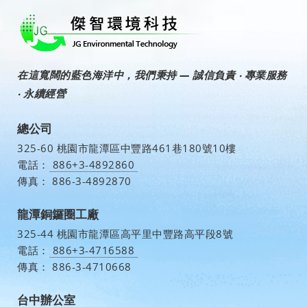
在這寬闊的藍色海洋中，我們秉持 —
誠信負責 ‧ 專業服務
‧ 永續經營
總公司
325-60 桃園市龍潭區中豐路461巷180號10樓
電話：
886+3-4892860
傳真：
886-3-4892870
龍潭銅鑼圈工廠
325-44 桃園市龍潭區高平里中豐路高平段8號
電話：
886+3-4716588
傳真：
886-3-4710668
台中辦公室