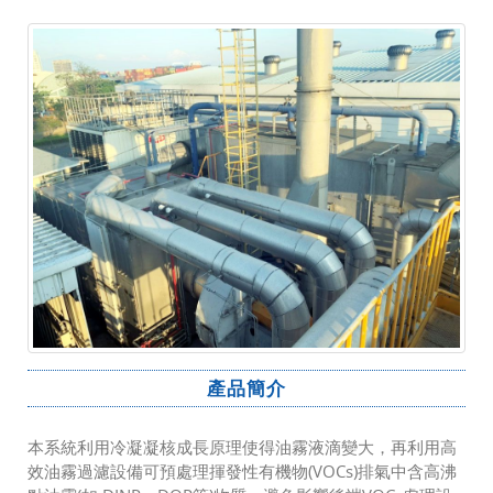
產品簡介
本系統利用冷凝凝核成長原理使得油霧液滴變大，再利用高
效油霧過濾設備可預處理揮發性有機物(VOCs)排氣中含高沸