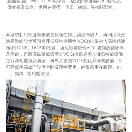
點油霧(如 DINP、DOP等)物質，避免影響後端VOCs處理設
備效率及壽命。應用在膠帶、化工、鋼鐵…等相關製程。
本系統利用冷凝凝核成長原理使得油霧液滴變大，再利用高效
油霧過濾設備可預處理揮發性有機物(VOCs)排氣中含高沸點油
霧(如 DINP、DOP等)物質，避免影響後端VOCs處理設備效率
及壽命，再將高風量低濃度之VOCs排氣導導入沸石轉輪設備
進行淨化處理及濃縮，再導入後端VOCs焚化系統或設備，即
可降低後端處理設備空間及運轉費用，經常應用在膠帶、化
工、鋼鐵…等相關製程。