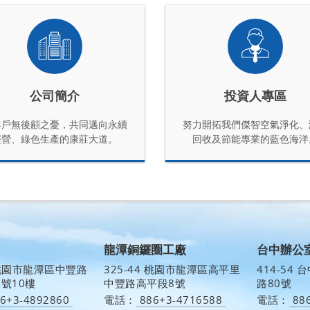
公司簡介
投資人專區
客戶無後顧之憂，共同邁向永續
努力開拓我們傑智空氣淨化、
經營、綠色生產的康莊大道。
回收及節能專業的藍色海洋
龍潭銅鑼圈工廠
台中辦公
0 桃園市龍潭區中豐路
325-44 桃園市龍潭區高平里
414-54
0號10樓
中豐路高平段8號
路80號
6+3-4892860
電話：
886+3-4716588
電話：
88