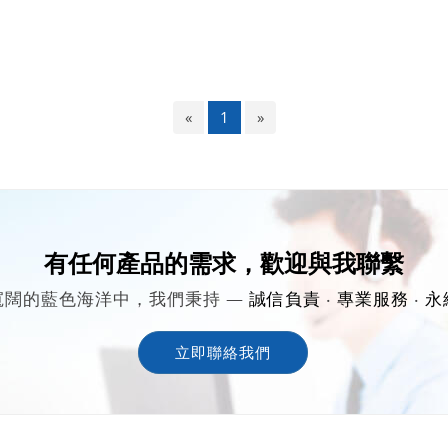
«
1
»
有任何產品的需求，歡迎與我聯繫
寬闊的藍色海洋中，我們秉持 —
誠信負責
‧
專業服務
‧
永
立即聯絡我們