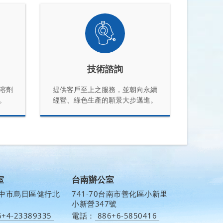
技術諮詢
溶劑
提供客戶至上之服務，並朝向永續
。
經營、綠色生產的願景大步邁進。
室
台南辦公室
 台中市烏日區健行北
741-70台南市善化區小新里
小新營347號
6+4-23389335
電話：
886+6-5850416